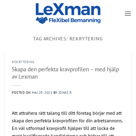
Skip
to
content
TAG ARCHIVES:
REKRYTERING
REKRYTERING
Skapa den perfekta kravprofilen – med hjälp
av Lexman
POSTED ON
MAJ 29, 2023
BY
JONAS R
Att attrahera rätt talang till ditt företag börjar med att
skapa den perfekta kravprofilen för din arbetsannons.
En väl utformad kravprofil hjälper till att locka de
mest kvalificerade kandidaterna och bidrar till att