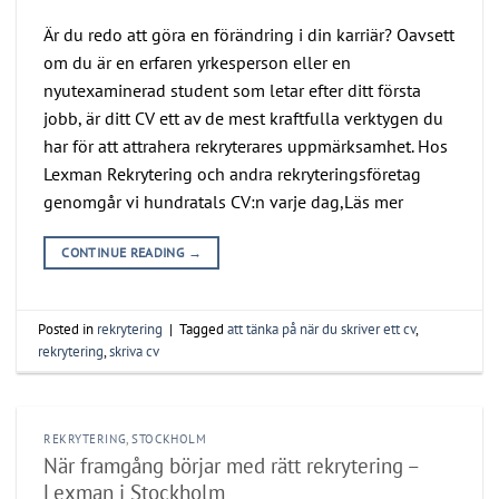
Är du redo att göra en förändring i din karriär? Oavsett
om du är en erfaren yrkesperson eller en
nyutexaminerad student som letar efter ditt första
jobb, är ditt CV ett av de mest kraftfulla verktygen du
har för att attrahera rekryterares uppmärksamhet. Hos
Lexman Rekrytering och andra rekryteringsföretag
genomgår vi hundratals CV:n varje dag,Läs mer
CONTINUE READING
→
Posted in
rekrytering
|
Tagged
att tänka på när du skriver ett cv
,
rekrytering
,
skriva cv
REKRYTERING
,
STOCKHOLM
När framgång börjar med rätt rekrytering –
Lexman i Stockholm