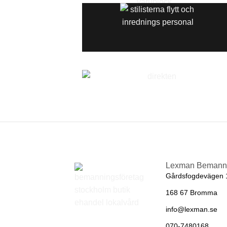
Lexman Bemann
Gårdsfogdevägen 
168 67 Bromma
info@lexman.se
070-7480168