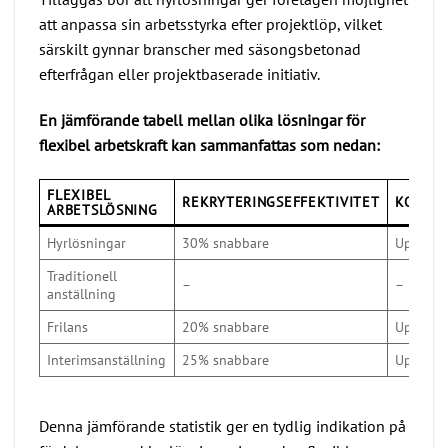
att anpassa sin arbetsstyrka efter projektlöp, vilket
särskilt gynnar branscher med säsongsbetonad
efterfrågan eller projektbaserade initiativ.
En jämförande tabell mellan olika lösningar för
flexibel arbetskraft kan sammanfattas som nedan:
FLEXIBEL
REKRYTERINGSEFFEKTIVITET
KOSTNA
ARBETSLÖSNING
Hyrlösningar
30% snabbare
Upp till
Traditionell
–
–
anställning
Frilans
20% snabbare
Upp till
Interimsanställning
25% snabbare
Upp till
Denna jämförande statistik ger en tydlig indikation på