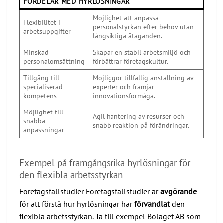
FÖRDELAR MED HYRLÖSNINGAR
Möjlighet att anpassa
Flexibilitet i
personalstyrkan efter behov utan
arbetsuppgifter
långsiktiga åtaganden.
Minskad
Skapar en stabil arbetsmiljö och
personalomsättning
förbättrar företagskultur.
Tillgång till
Möjliggör tillfällig anställning av
specialiserad
experter och främjar
kompetens
innovationsförmåga.
Möjlighet till
Agil hantering av resurser och
snabba
snabb reaktion på förändringar.
anpassningar
Exempel på framgångsrika hyrlösningar för
den flexibla arbetsstyrkan
Företagsfallstudier Företagsfallstudier är
avgörande
för att förstå hur hyrlösningar har
förvandlat
den
flexibla arbetsstyrkan. Ta till exempel Bolaget AB som