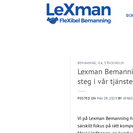
Skip
to
BO
content
BEMANNING
,
ICA
,
STOCKHOLM
Lexman Bemanning
steg i vår tjänst
POSTED ON
MAJ 29, 2023
BY
JONAS
Vi på Lexman Bemanning har 
särskilt fokus på rätt komp
Maxi Lindhagen, en kund so