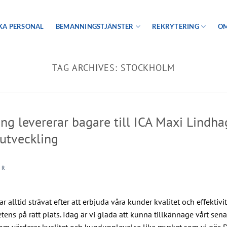
KA PERSONAL
BEMANNINGSTJÄNSTER
REKRYTERING
OM
TAG ARCHIVES:
STOCKHOLM
 levererar bagare till ICA Maxi Lindhag
eutveckling
 R
alltid strävat efter att erbjuda våra kunder kvalitet och effektiv
etens på rätt plats. Idag är vi glada att kunna tillkännage vårt se
m värderar kvalitet och kundupplevelse lika mycket som vi gör. 