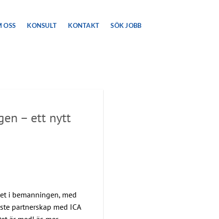
 OSS
KONSULT
KONTAKT
SÖK JOBB
en – ett nytt
itet i bemanningen, med
naste partnerskap med ICA
Det är medLäs mer