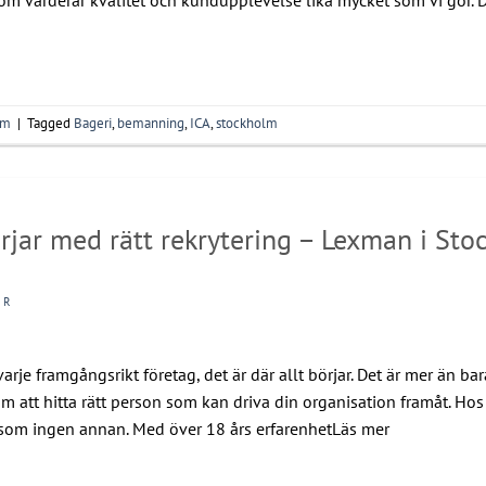
lm
|
Tagged
Bageri
,
bemanning
,
ICA
,
stockholm
jar med rätt rekrytering – Lexman i St
 R
arje framgångsrikt företag, det är där allt börjar. Det är mer än b
 om att hitta rätt person som kan driva din organisation framåt. Ho
a som ingen annan. Med över 18 års erfarenhetLäs mer