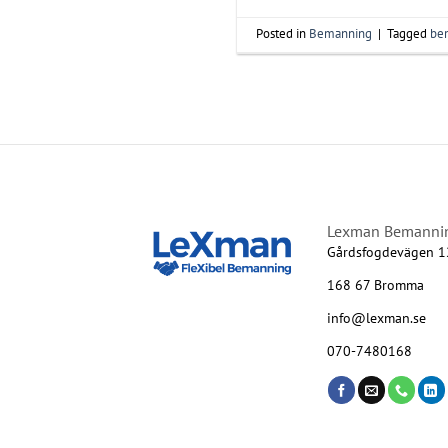
Posted in
Bemanning
|
Tagged
be
Lexman Bemanni
Gårdsfogdevägen 1
168 67 Bromma
info@lexman.se
070-7480168