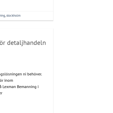
ring
,
stockholm
ör detaljhandeln
gslösningen ni behöver.
tör inom
På Lexman Bemanning i
er