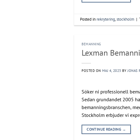
Posted in
rekrytering
,
stockholm
|
BEMANNING
Lexman Bemannin
POSTED ON
MAJ 4, 2023
BY
JONAS 
Söker ni professionell be
Sedan grundandet 2005 har 
bemanningsbranschen, med 
Stockholm erbjuder vi expre
CONTINUE READING
→